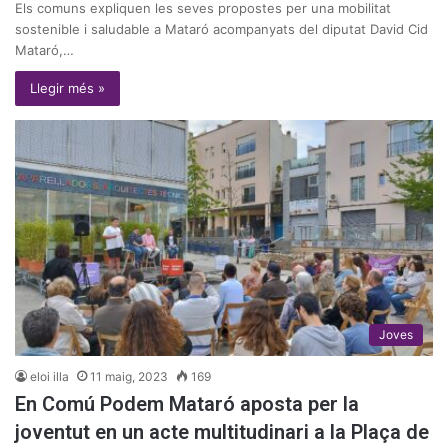
Els comuns expliquen les seves propostes per una mobilitat
sostenible i saludable a Mataró acompanyats del diputat David Cid
Mataró,…
Llegir més »
Joves
eloi illa
11 maig, 2023
169
En Comú Podem Mataró aposta per la
joventut en un acte multitudinari a la Plaça de