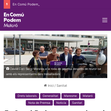
En Comú Podem exigeix lluitar contra l’especulació immobiliària i ampliar les pròrrogues extraordinàries per evitar pèrdues d’habitatge per venciment de contracte
M
David Cid i Sergi Morales a la roda de premsa després de reunir-se
amb els representants dels treballadors
Inici
/
Sanitat
Drets laborals
Generalitat
Maresme
Mataró
Nota de Premsa
Noticía
Sanitat