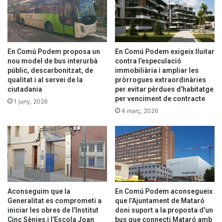
En Comú Podem proposa un
En Comú Podem exigeix lluitar
nou model de bus interurbà
contra l’especulació
públic, descarbonitzat, de
immobiliària i ampliar les
qualitat i al servei de la
pròrrogues extraordinàries
ciutadania
per evitar pèrdues d’habitatge
per venciment de contracte
1 juny, 2026
4 març, 2026
Aconseguim
que la
En Comú Podem aconsegueix
Generalitat es comprometi a
que l’Ajuntament de Mataró
iniciar les obres de l’Institut
doni suport a la proposta d’un
Cinc Sènies i l’Escola Joan
bus que connecti Mataró amb