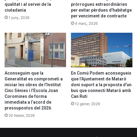
qualitat i al servei de la
pròrrogues extraordinàries
ciutadania
per evitar pèrdues d’habitatge
per venciment de contracte
1 juny, 2026
4 març, 2026
Aconseguim
que la
En Comú Podem aconsegueix
Generalitat es comprometi a
que l’Ajuntament de Mataró
iniciar les obres de l’Institut
doni suport a la proposta d’un
Cinc Sènies i l’Escola Joan
bus que connecti Mataró amb
Coromines de forma
Can Ruti
immediata a l’acord de
12 gener, 2026
pressupostos del 2026
20 febrer, 2026