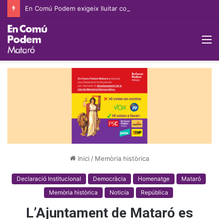
En Comú Podem exigeix lluitar contra l’especulació immobiliària i ampliar les pròrrogues extraordinàries per evitar pèrdues d’habitatge per venciment de contracte
M
Inici
/
Memòria històrica
Declaració Institucional
Democràcia
Homenatge
Mataró
Memòria històrica
Noticía
República
L’Ajuntament de Mataró es