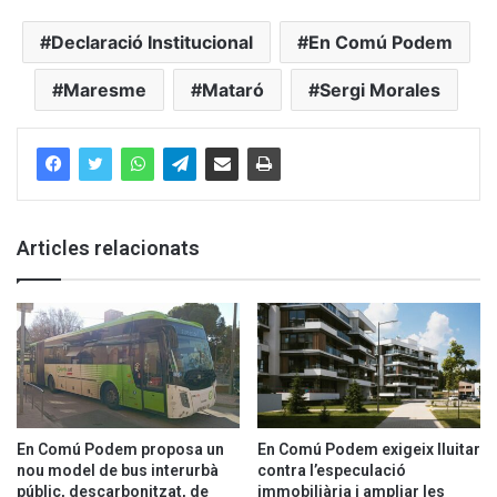
Declaració Institucional
En Comú Podem
Maresme
Mataró
Sergi Morales
Articles relacionats
En Comú Podem proposa un
En Comú Podem exigeix lluitar
nou model de bus interurbà
contra l’especulació
públic, descarbonitzat, de
immobiliària i ampliar les