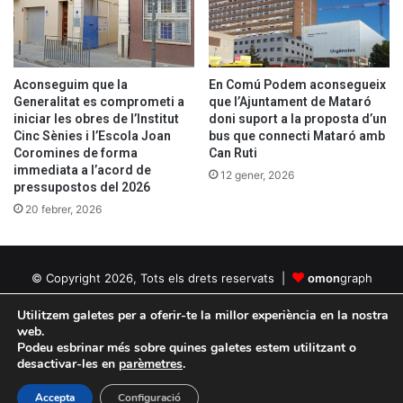
Aconseguim
que la
En Comú Podem aconsegueix
Generalitat es comprometi a
que l’Ajuntament de Mataró
iniciar les obres de l’Institut
doni suport a la proposta d’un
Cinc Sènies i l’Escola Joan
bus que connecti Mataró amb
Coromines de forma
Can Ruti
immediata a l’acord de
12 gener, 2026
pressupostos del 2026
20 febrer, 2026
© Copyright 2026, Tots els drets reservats |
omon
graph
Política de privacitat
Política de cookies
Utilitzem galetes per a oferir-te la millor experiència en la nostra
web.
Podeu esbrinar més sobre quines galetes estem utilitzant o
Facebook
Twitter
YouTube
Instagram
desactivar-les en
parèmetres
.
Accepta
Configuració