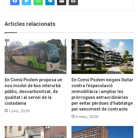
Articles relacionats
En Comú Podem proposa un
En Comú Podem exigeix lluitar
nou model de bus interurbà
contra l’especulació
públic, descarbonitzat, de
immobiliària i ampliar les
qualitat i al servei de la
pròrrogues extraordinàries
ciutadania
per evitar pèrdues d’habitatge
per venciment de contracte
1 juny, 2026
4 març, 2026