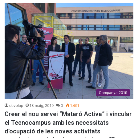
Campanya 2019
develop
13 maig, 2019
0
1.491
Crear el nou servei “Mataró Activa” i vincular
el Tecnocampus amb les necessitats
d’ocupació de les noves activitats