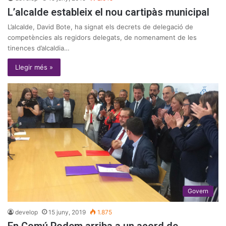
L’alcalde estableix el nou cartipàs municipal
L’alcalde, David Bote, ha signat els decrets de delegació de
competències als regidors delegats, de nomenament de les
tinences d’alcaldia…
Llegir més »
Govern
develop
15 juny, 2019
1.875