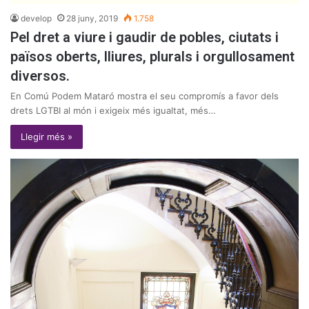
develop
28 juny, 2019
1.758
Pel dret a viure i gaudir de pobles, ciutats i
països oberts, lliures, plurals i orgullosament
diversos.
En Comú Podem Mataró mostra el seu compromís a favor dels
drets LGTBI al món i exigeix més igualtat, més…
Llegir més »