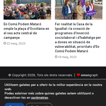
En Comú Podem Mataró
Fer realitat la Casa de la
omple la plaça d’Occitània en
Igualtat i la creació de
el seu acte central de
programes d’inserció
campanya
sociolaboral i d’habitatge per
a dones en situació de
22 maig, 2023
vulnerabilitat, prioritats d’En
Comú Podem Mataró
19 maig, 2023
© Copyright 2026, Tots els drets reservats |
omon
graph
Política de privacitat
Política de cookies
Utilitzem galetes per a oferir-te la millor experiència en la nostra
web.
Podeu esbrinar més sobre quines galetes estem utilitzant o
Facebook
Twitter
YouTube
Instagram
desactivar-les en
parèmetres
.