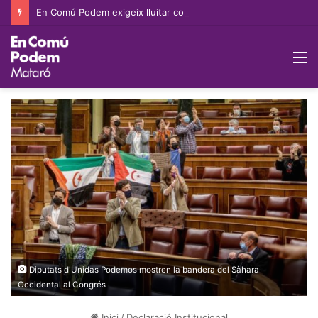
En Comú Podem exigeix lluitar contra l’especulació immobiliària i ampliar les pròrrogues extraordinàries per evitar pèrdues d’habitatge per venciment de contracte
M
Diputats d'Unidas Podemos mostren la bandera del Sàhara
Occidental al Congrés
Inici
/
Declaració Institucional