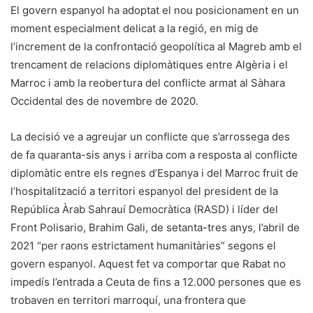
El govern espanyol ha adoptat el nou posicionament en un
moment especialment delicat a la regió, en mig de
l’increment de la confrontació geopolítica al Magreb amb el
trencament de relacions diplomàtiques entre Algèria i el
Marroc i amb la reobertura del conflicte armat al Sàhara
Occidental des de novembre de 2020.
La decisió ve a agreujar un conflicte que s’arrossega des
de fa quaranta-sis anys i arriba com a resposta al conflicte
diplomàtic entre els regnes d’Espanya i del Marroc fruit de
l’hospitalització a territori espanyol del president de la
República Àrab Sahrauí Democràtica (RASD) i líder del
Front Polisario, Brahim Gali, de setanta-tres anys, l’abril de
2021 “per raons estrictament humanitàries” segons el
govern espanyol. Aquest fet va comportar que Rabat no
impedís l’entrada a Ceuta de fins a 12.000 persones que es
trobaven en territori marroquí, una frontera que