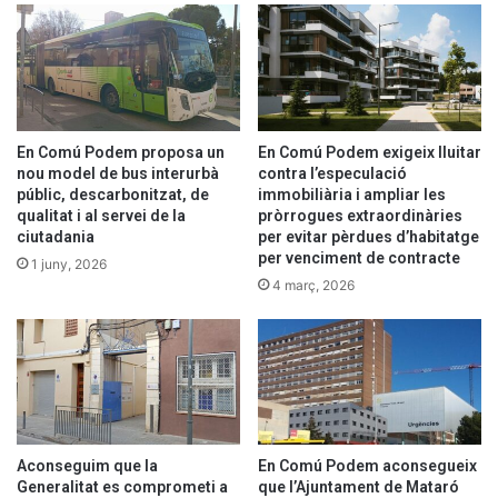
En Comú Podem proposa un
En Comú Podem exigeix lluitar
nou model de bus interurbà
contra l’especulació
públic, descarbonitzat, de
immobiliària i ampliar les
qualitat i al servei de la
pròrrogues extraordinàries
ciutadania
per evitar pèrdues d’habitatge
per venciment de contracte
1 juny, 2026
4 març, 2026
Aconseguim
que la
En Comú Podem aconsegueix
Generalitat es comprometi a
que l’Ajuntament de Mataró