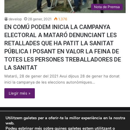
Nota de Premsa
develop
28 gener, 2021
1.376
EN COMÚ PODEM INICIA LA CAMPANYA
ELECTORAL A MATARÓ DENUNCIANT LES
RETALLADES QUE HA PATIT LA SANITAT
PÚBLICA I POSANT EN VALOR LA FEINA DE
TOTES LES PERSONES TREBALLADORES DE
LA SANITAT
Mataró, 28 de gener del 2021 Avui dijous 28 de gener ha donat
inici la campanya de les eleccions autonòmiques…
Llegir més »
© Copyright 2026, Tots els drets reservats |
omon
graph
Utilitzem galetes per a oferir-te la millor experiència en la nostra
web.
Política de privacitat
Política de cookies
Podeu esbrinar més sobre quines galetes estem utilitzant o