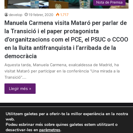
Nota de Premsa
develop
19 febrer, 2020
1.717
Manuela Carmena visita Mataró per parlar de
la Transició i el paper protagonista
d’organitzacions com el PCE, el PSUC o CCOO
en la lluita antifranquista i l’arribada de la
democràcia
Aquesta tarda, Manuela Carmena, exalcaldessa de Madrid, ha
visitat Mataró per participar en la conferència “Una mirada a la
Transició”.…
Llegir més »
© Copyright 2026, Tots els drets reservats |
omon
graph
Utilitzem galetes per a oferir-te la millor experiència en la nostra
web.
Política de privacitat
Política de cookies
Podeu esbrinar més sobre quines galetes estem utilitzant o
desactivar-les en
parèmetres
.