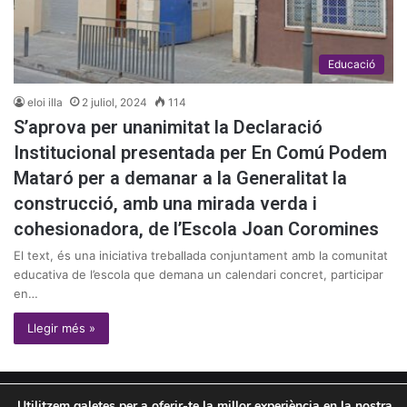
Educació
eloi illa
2 juliol, 2024
114
S’aprova per unanimitat la Declaració
Institucional presentada per En Comú Podem
Mataró per a demanar a la Generalitat la
construcció, amb una mirada verda i
cohesionadora, de l’Escola Joan Coromines
El text, és una iniciativa treballada conjuntament amb la comunitat
educativa de l’escola que demana un calendari concret, participar
en…
Llegir més »
© Copyright 2026, Tots els drets reservats |
omon
graph
Utilitzem galetes per a oferir-te la millor experiència en la nostra