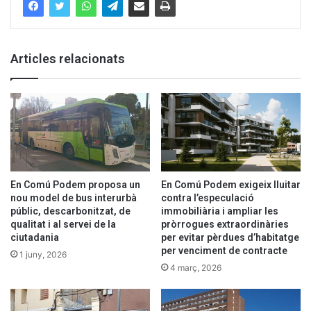
Articles relacionats
En Comú Podem proposa un
En Comú Podem exigeix lluitar
nou model de bus interurbà
contra l’especulació
públic, descarbonitzat, de
immobiliària i ampliar les
qualitat i al servei de la
pròrrogues extraordinàries
ciutadania
per evitar pèrdues d’habitatge
per venciment de contracte
1 juny, 2026
4 març, 2026