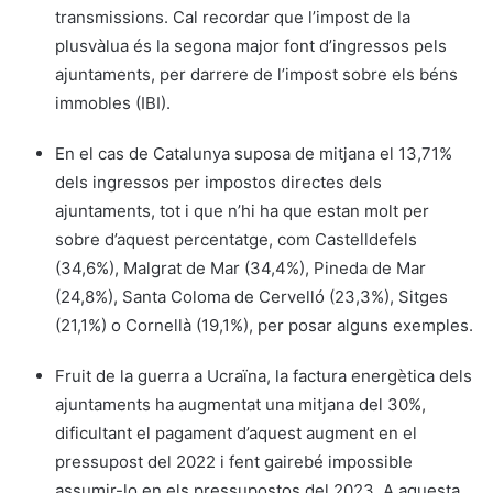
transmissions. Cal recordar que l’impost de la
plusvàlua és la segona major font d’ingressos pels
ajuntaments, per darrere de l’impost sobre els béns
immobles (IBI).
En el cas de Catalunya suposa de mitjana el 13,71%
dels ingressos per impostos directes dels
ajuntaments, tot i que n’hi ha que estan molt per
sobre d’aquest percentatge, com Castelldefels
(34,6%), Malgrat de Mar (34,4%), Pineda de Mar
(24,8%), Santa Coloma de Cervelló (23,3%), Sitges
(21,1%) o Cornellà (19,1%), per posar alguns exemples.
Fruit de la guerra a Ucraïna, la factura energètica dels
ajuntaments ha augmentat una mitjana del 30%,
dificultant el pagament d’aquest augment en el
pressupost del 2022 i fent gairebé impossible
assumir-lo en els pressupostos del 2023. A aquesta