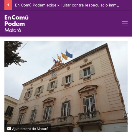
En Comú Podem exigeix lluitar contra l’especulació immobiliària i ampliar les pròrrogues extraordinàries per evitar pèrdues d’habitatge per venciment de contracte
M
Ajuntament de Mataró