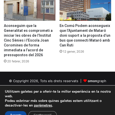
Aconseguim
que la
En Comú Podem aconsegueix
Generalitat es comprometi a
que l’Ajuntament de Mataró
iniciar les obres de l’Institut
doni suport a la proposta d’un
Cinc Sènies i l’Escola Joan
bus que connecti Mataró amb
Coromines de forma
Can Ruti
immediata a l’acord de
12 gener, 2026
pressupostos del 2026
20 febrer, 2026
© Copyright 2026, Tots els drets reservats |
omon
graph
Política de privacitat
Política de cookies
Utilitzem galetes per a oferir-te la millor experiència en la nostra
web.
Podeu esbrinar més sobre quines galetes estem utilitzant o
Facebook
Twitter
YouTube
Instagram
desactivar-les en
parèmetres
.