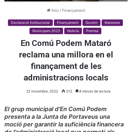
Inici
/
Finançament
Declaració Institucional
Finançament
Govern
Maresme
Municipals 2023
Noticía
Premsa
En Comú Podem Mataró
reclama una millora en el
finançament de les
administracions locals
22 novembre, 2022
312
8 minuts de lectura
El grup municipal d’En Comú Podem
presenta a la Junta de Portaveus una
moció per garantir la suficiència financera
de l’administració local que permeti als