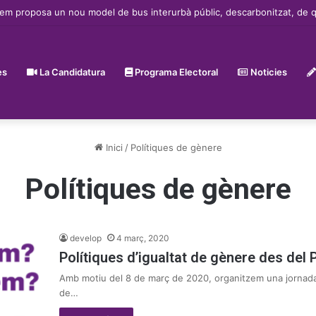
 proposa un nou model de bus interurbà públic, descarbonitzat, de quali
es
La Candidatura
Programa Electoral
Noticies
Inici
/
Polítiques de gènere
Polítiques de gènere
develop
4 març, 2020
Polítiques d’igualtat de gènere des del
Amb motiu del 8 de març de 2020, organitzem una jornada 
de…