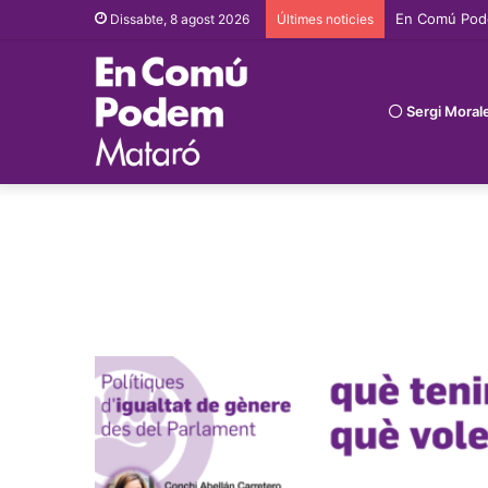
En Comú Podem
Dissabte, 8 agost 2026
Últimes noticies
Sergi Moral