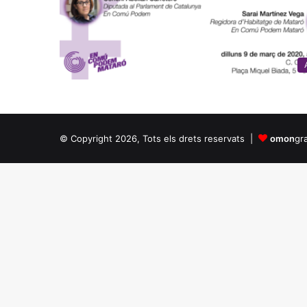
© Copyright 2026, Tots els drets reservats |
omon
gr