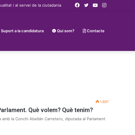
Facebook
Twitter
YouTube
Instagram
tat i al servei de la ciutadania
Suport a la candidatura
Qui som?
Contacte
1.897
 Parlament. Què volem? Què tenim?
amb la Conchi Abellán Carretero, diputada al Parlament