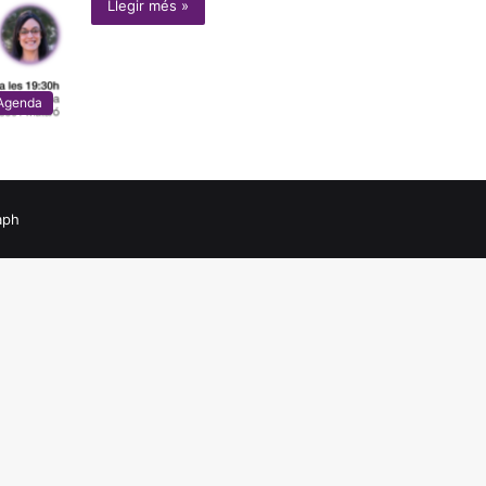
Llegir més »
Agenda
aph