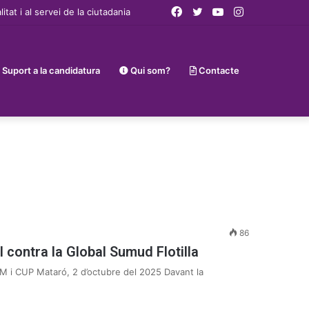
Facebook
Twitter
YouTube
Instagram
t i al servei de la ciutadania
Suport a la candidatura
Qui som?
Contacte
86
l contra la Global Sumud Flotilla
M i CUP Mataró, 2 d’octubre del 2025 Davant la