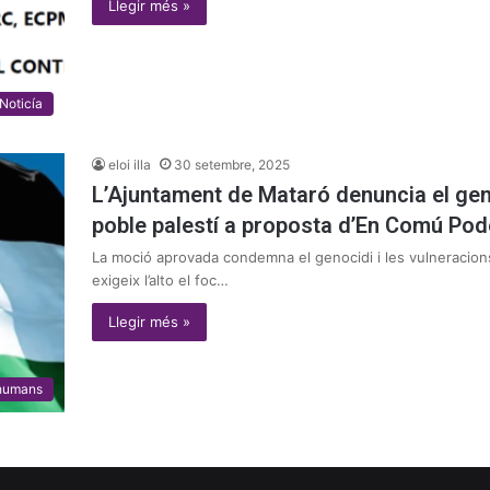
Llegir més »
Noticía
eloi illa
30 setembre, 2025
L’Ajuntament de Mataró denuncia el geno
poble palestí a proposta d’En Comú Po
La moció aprovada condemna el genocidi i les vulneracions 
exigeix l’alto el foc…
Llegir més »
 humans