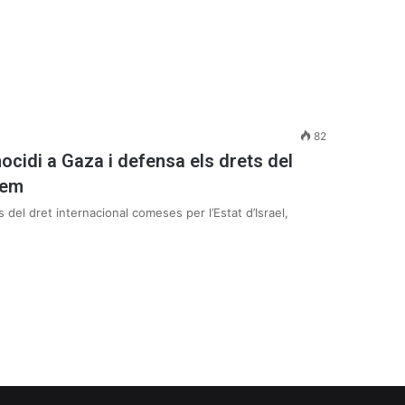
82
cidi a Gaza i defensa els drets del
dem
del dret internacional comeses per l’Estat d’Israel,