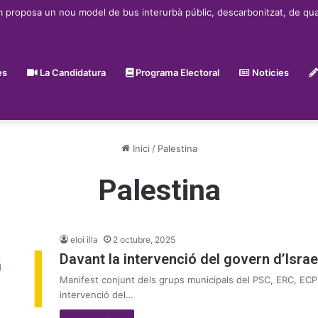
roposa un nou model de bus interurbà públic, descarbonitzat, de qualita
es
La Candidatura
Programa Electoral
Noticies
Inici
/
Palestina
Palestina
eloi illa
2 octubre, 2025
Davant la intervenció del govern d’Israe
Manifest conjunt dels grups municipals del PSC, ERC, ECP
intervenció del…