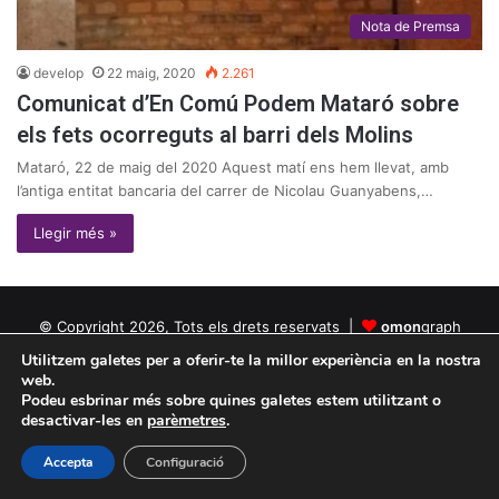
Nota de Premsa
develop
22 maig, 2020
2.261
Comunicat d’En Comú Podem Mataró sobre
els fets ocorreguts al barri dels Molins
Mataró, 22 de maig del 2020 Aquest matí ens hem llevat, amb
l’antiga entitat bancaria del carrer de Nicolau Guanyabens,…
Llegir més »
© Copyright 2026, Tots els drets reservats |
omon
graph
Utilitzem galetes per a oferir-te la millor experiència en la nostra
Política de privacitat
Política de cookies
web.
Podeu esbrinar més sobre quines galetes estem utilitzant o
Facebook
Twitter
YouTube
Instagram
desactivar-les en
parèmetres
.
Accepta
Configuració