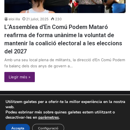
eloi illa
21 juliol, 2025
230
L’Assemblea d’En Comú Podem Mataró
reafirma de forma unànime la voluntat de
mantenir la coalició electoral a les eleccions
del 2027
Amb una seu local plena de militants, la direcció d’En Comú Podem
fa balanç dels dos anys de govern a…
Llegir més »
© Copyright 2026, Tots els drets reservats |
omon
graph
Utilitzem galetes per a oferir-te la millor experiència en la nostra
web.
Política de privacitat
Política de cookies
Podeu esbrinar més sobre quines galetes estem utilitzant o
desactivar-les en
parèmetres
.
Facebook
Twitter
YouTube
Instagram
Accepta
Configuració